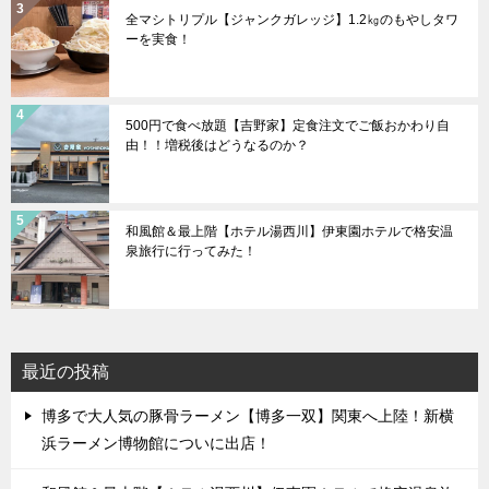
全マシトリプル【ジャンクガレッジ】1.2㎏のもやしタワ
ーを実食！
500円で食べ放題【吉野家】定食注文でご飯おかわり自
由！！増税後はどうなるのか？
和風館＆最上階【ホテル湯西川】伊東園ホテルで格安温
泉旅行に行ってみた！
最近の投稿
博多で大人気の豚骨ラーメン【博多一双】関東へ上陸！新横
浜ラーメン博物館についに出店！