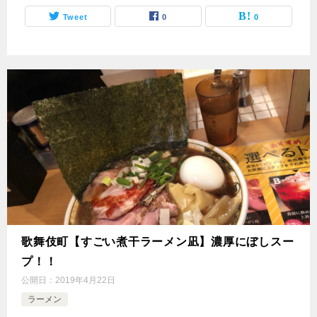
Tweet
0
0
歌舞伎町【すごい煮干ラーメン凪】濃厚にぼしスー
プ！！
公開日：
2019年4月22日
ラーメン