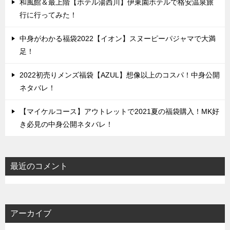
和風館＆最上階【ホテル湯西川】伊東園ホテルで格安温泉旅
行に行ってみた！
中身がわかる福袋2022【イオン】スヌーピーパジャマで大満
足！
2022初売りメンズ福袋【AZUL】想像以上のコスパ！中身公開
ネタバレ！
【マイケルコース】アウトレットで2021夏の福袋購入！MK好
き必見の中身公開ネタバレ！
最近のコメント
アーカイブ