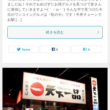
ましたね！それでもめげずにお得グルメを見つけて皆さん
に発信していきますよー(｀・ω・´) そんな中で見つけた今
日のワンコイングルメは『松のや』です！牛丼チェーンで
お馴 […]
続きを読む
Tweet
0
0