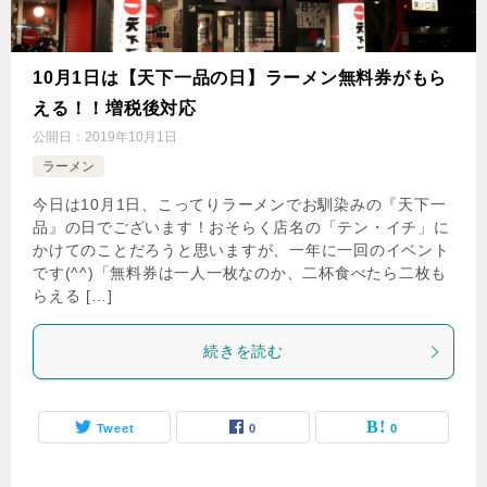
10月1日は【天下一品の日】ラーメン無料券がもら
える！！増税後対応
公開日：
2019年10月1日
ラーメン
今日は10月1日、こってりラーメンでお馴染みの『天下一
品』の日でございます！おそらく店名の「テン・イチ」に
かけてのことだろうと思いますが、一年に一回のイベント
です(^^)「無料券は一人一枚なのか、二杯食べたら二枚も
らえる […]
続きを読む
Tweet
0
0