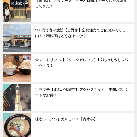
【道頓堀】のランチメニューと時間は？一人お好み焼き
してきた！
500円で食べ放題【吉野家】定食注文でご飯おかわり自
由！！増税後はどうなるのか？
全マシトリプル【ジャンクガレッジ】1.2㎏のもやしタワ
ーを実食！
ソラマチ【すみだ水族館】アクセスも良く、年間パスポ
ートがお得！
味噌ラーメンも美味しい！【青木亭】