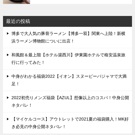
最近の投稿
博多で大人気の豚骨ラーメン【博多一双】関東へ上陸！新横
浜ラーメン博物館についに出店！
和風館＆最上階【ホテル湯西川】伊東園ホテルで格安温泉旅
行に行ってみた！
中身がわかる福袋2022【イオン】スヌーピーパジャマで大満
足！
2022初売りメンズ福袋【AZUL】想像以上のコスパ！中身公開
ネタバレ！
【マイケルコース】アウトレットで2021夏の福袋購入！MK好
き必見の中身公開ネタバレ！