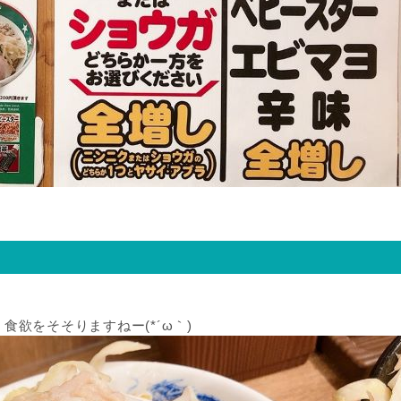
欲をそそりますねー(*´ω｀)