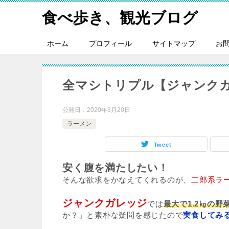
食べ歩き、観光ブログ
ホーム
プロフィール
サイトマップ
お
全マシトリプル【ジャンクガ
公開日：
2020年3月20日
ラーメン
Tweet
安く腹を満たしたい！
そんな欲求をかなえてくれるのが、
二郎系ラ
ジャンクガレッジ
では
最大で1.2㎏の
か？」と素朴な疑問を感じたので
実食してみ