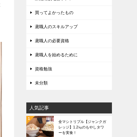
と
買ってよかったもの
鳶職人のスキルアップ
鳶職人の必要資格
鳶職人を始めるために
資格勉強
未分類
人気記事
全マシトリプル【ジャンクガ
レッジ】1.2㎏のもやしタワ
ーを実食！