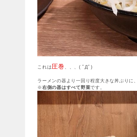
圧巻
これは
、、、( ﾟДﾟ)
ラーメンの器より一回り程度大きな丼ぶりに
※
右側の器はすべて野菜
です。