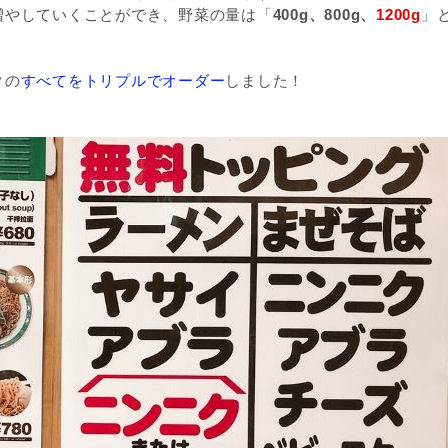
増やしていくことができ、野菜の量は「
400g、800g、
1200g
」
クの
すべてをトリプルでオーダー
しました！