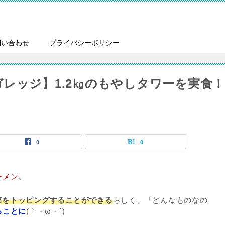
問い合わせ
プライバシーポリシー
レッジ】1.2㎏のもやしタワーを実食！
0
0
ーメン
。
野菜をトッピングすることができる
らしく、「どんなものなの
る
ことに
(｀・ω・´)