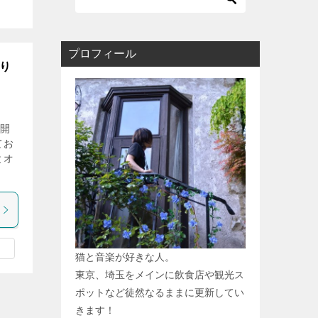
プロフィール
り
開
てお
とオ
猫と音楽が好きな人。
東京、埼玉をメインに飲食店や観光ス
ポットなど徒然なるままに更新してい
きます！