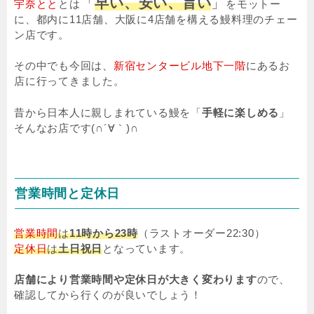
「
早い、安い、旨い
」
宇奈とと
とは
をモットー
に、都内に11店舗、大阪に4店舗を構える鰻料理のチェー
ン店です。
その中でも今回は、
新宿センタービル地下一階
にあるお
店に行ってきました。
昔から日本人に親しまれている鰻を「
手軽に楽しめる
」
そんなお店です(∩´∀｀)∩
営業時間と定休日
営業時間
は
11時から23時
（ラストオーダー22:30）
定休日
は
土日祝日
となっています。
店舗により営業時間や定休日が大きく変わります
ので、
確認してから行くのが良いでしょう！