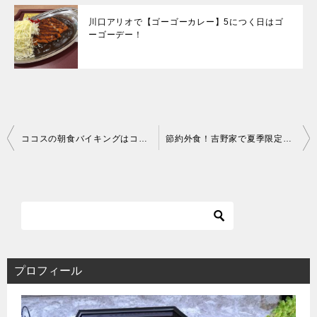
川口アリオで【ゴーゴーカレー】5につく日はゴ
ーゴーデー！
投
ココスの朝食バイキングはコスパが高い！モーニングの時間と料金は？
節約外食！吉野家で夏季限定【牛皿麦とろ御膳】麦ご飯もおかわり自由！
稿
ナ
ビ
ゲ
ー
シ
ョ
ン
プロフィール