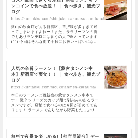
コスパ最高【さくら水産】新宿ランチもワ
ンコインで食べ放題！ ｜ 食べ歩き、観光ブ
ログ
https://kuntakku.com/shinjuku-sakurasuisan-lunch/
沢山の飲食店がある新宿区、選択肢が多すぎて迷
ってしまいますよねー！また、サラリーマンの街
でもありランチ時には多くの人で賑わっています
(^^) 今回はそんな街で手軽にお腹いっぱいになれ
るさくら水産に行ってまいりました！ さ …
人気の辛旨ラーメン！【蒙古タンメン中
本】新宿店で実食！！ ｜ 食べ歩き、観光ブ
ログ
https://kuntakku.com/moukotanmen-karauma/
本日のラーメンは西新宿の蒙古タンメン中本で
す！ 激辛シリーズのカップ麺で馴染みのあるラー
メンですが、店舗で食べるのは今回が初めてであ
ります！ ラーメンでありながら野菜もたっぷり入
っているのが嬉しいラーメンです(∩´∀｀) …
無料で夜景を楽しめる!【都庁展望台】デー