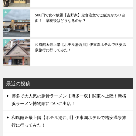
500円で食べ放題【吉野家】定食注文でご飯おかわり自
由！！増税後はどうなるのか？
和風館＆最上階【ホテル湯西川】伊東園ホテルで格安温
泉旅行に行ってみた！
最近の投稿
博多で大人気の豚骨ラーメン【博多一双】関東へ上陸！新横
浜ラーメン博物館についに出店！
和風館＆最上階【ホテル湯西川】伊東園ホテルで格安温泉旅
行に行ってみた！