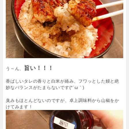
旨い！！！
う～ん、
香ばしいタレの香りと白米が絡み、フワッとした鰻と絶
妙なバランスがたまらないです(*´ω｀)
臭みもほとんどないのですが、卓上調味料から山椒をか
けてみます！