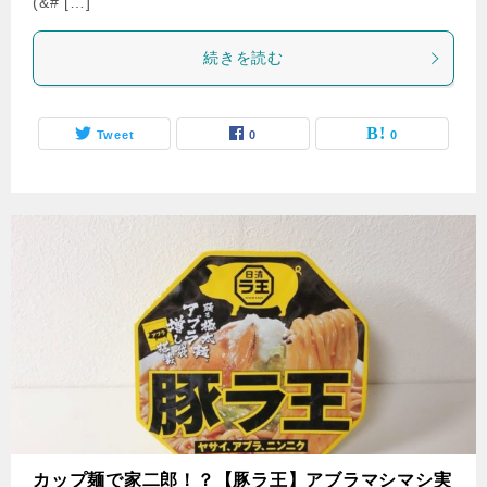
(&# […]
続きを読む
Tweet
0
0
カップ麺で家二郎！？【豚ラ王】アブラマシマシ実