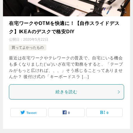
在宅ワークやDTMを快適に！【自作スライドデス
ク】IKEAのデスクで格安DIY
公開日：
2020年5月22日
買ってよかったもの
最近は在宅ワークやテレワークの普及で、自宅にいる機会
も多くなりました(‘ω’)いざ在宅で勤務をすると、「テーブ
ルがもっと広ければ、、、」そう感じることってありませ
んか？ 後付け式の「キーボードスラ […]
続きを読む
Tweet
0
0