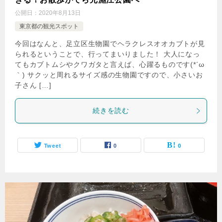
公開日：
2020年8月13日
東京都の観光スポット
今回はなんと、足立区生物園でヘラクレスオオカブトが見
られるということで、行ってまいりました！ 大人になっ
てもカブトムシやクワガタと言えば、心躍るものです(*´ω
｀) サクッと周れるサイズ感の生物園ですので、小さいお
子さん […]
続きを読む
Tweet
0
0