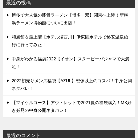
最近の投稿
博多で大人気の豚骨ラーメン【博多一双】関東へ上陸！新横
浜ラーメン博物館についに出店！
和風館＆最上階【ホテル湯西川】伊東園ホテルで格安温泉旅
行に行ってみた！
中身がわかる福袋2022【イオン】スヌーピーパジャマで大満
足！
2022初売りメンズ福袋【AZUL】想像以上のコスパ！中身公開
ネタバレ！
【マイケルコース】アウトレットで2021夏の福袋購入！MK好
き必見の中身公開ネタバレ！
最近のコメント