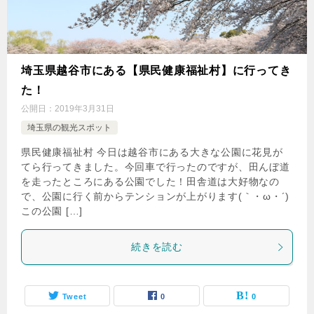
埼玉県越谷市にある【県民健康福祉村】に行ってき
た！
公開日：
2019年3月31日
埼玉県の観光スポット
県民健康福祉村 今日は越谷市にある大きな公園に花見が
てら行ってきました。今回車で行ったのですが、田んぼ道
を走ったところにある公園でした！田舎道は大好物なの
で、公園に行く前からテンションが上がります(｀・ω・´)
この公園 […]
続きを読む
Tweet
0
0