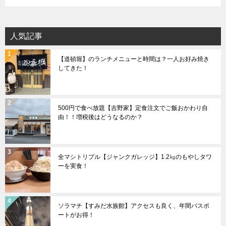
人気記事
【道頓堀】のランチメニューと時間は？一人お好み焼き
してきた！
500円で食べ放題【吉野家】定食注文でご飯おかわり自
由！！増税後はどうなるのか？
全マシトリプル【ジャンクガレッジ】1.2㎏のもやしタワ
ーを実食！
ソラマチ【すみだ水族館】アクセスも良く、年間パスポ
ートがお得！