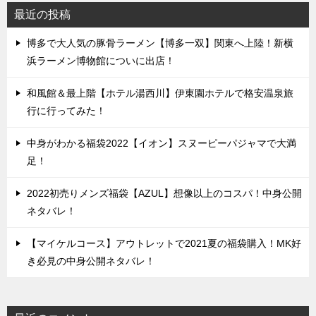
最近の投稿
博多で大人気の豚骨ラーメン【博多一双】関東へ上陸！新横
浜ラーメン博物館についに出店！
和風館＆最上階【ホテル湯西川】伊東園ホテルで格安温泉旅
行に行ってみた！
中身がわかる福袋2022【イオン】スヌーピーパジャマで大満
足！
2022初売りメンズ福袋【AZUL】想像以上のコスパ！中身公開
ネタバレ！
【マイケルコース】アウトレットで2021夏の福袋購入！MK好
き必見の中身公開ネタバレ！