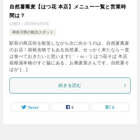
自然薯蕎麦【はつ花 本店】メニュー一覧と営業時
間は？
公開日：
2019年6月3日
神奈川県の観光スポット
駅前の商店街を散策しながら次に向かうのは、自然薯蕎麦
のお店！箱根名物でもある自然薯、せっかく来たなら一度
は食べておきたいと思います(｀・ω・´) はつ花そば 本店
箱根湯本橋のすぐ脇にある、お蕎麦屋さんです。自然薯そ
ばが […]
続きを読む
Tweet
0
0