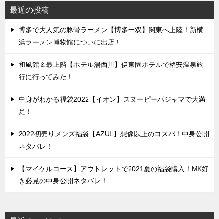
最近の投稿
博多で大人気の豚骨ラーメン【博多一双】関東へ上陸！新横
浜ラーメン博物館についに出店！
和風館＆最上階【ホテル湯西川】伊東園ホテルで格安温泉旅
行に行ってみた！
中身がわかる福袋2022【イオン】スヌーピーパジャマで大満
足！
2022初売りメンズ福袋【AZUL】想像以上のコスパ！中身公開
ネタバレ！
【マイケルコース】アウトレットで2021夏の福袋購入！MK好
き必見の中身公開ネタバレ！