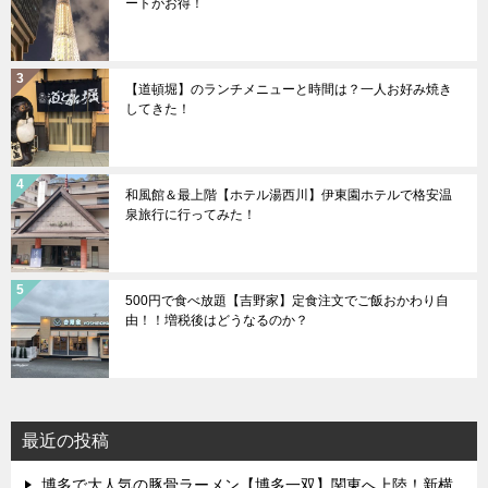
ートがお得！
【道頓堀】のランチメニューと時間は？一人お好み焼き
してきた！
和風館＆最上階【ホテル湯西川】伊東園ホテルで格安温
泉旅行に行ってみた！
500円で食べ放題【吉野家】定食注文でご飯おかわり自
由！！増税後はどうなるのか？
最近の投稿
博多で大人気の豚骨ラーメン【博多一双】関東へ上陸！新横