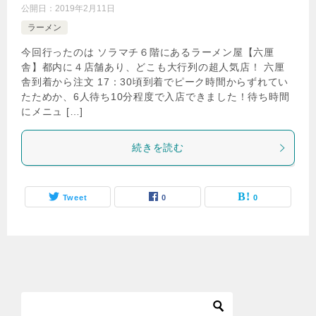
公開日：
2019年2月11日
ラーメン
今回行ったのは ソラマチ６階にあるラーメン屋【六厘
舎】都内に４店舗あり、どこも大行列の超人気店！ 六厘
舎到着から注文 17：30頃到着でピーク時間からずれてい
たためか、6人待ち10分程度で入店できました！待ち時間
にメニュ […]
続きを読む
Tweet
0
0