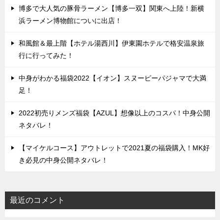
博多で大人気の豚骨ラーメン【博多一双】関東へ上陸！新横
浜ラーメン博物館についに出店！
和風館＆最上階【ホテル湯西川】伊東園ホテルで格安温泉旅
行に行ってみた！
中身がわかる福袋2022【イオン】スヌーピーパジャマで大満
足！
2022初売りメンズ福袋【AZUL】想像以上のコスパ！中身公開
ネタバレ！
【マイケルコース】アウトレットで2021夏の福袋購入！MK好
き必見の中身公開ネタバレ！
最近のコメント