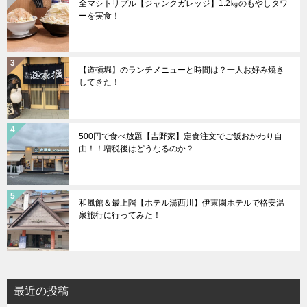
全マシトリプル【ジャンクガレッジ】1.2㎏のもやしタワ
ーを実食！
【道頓堀】のランチメニューと時間は？一人お好み焼き
してきた！
500円で食べ放題【吉野家】定食注文でご飯おかわり自
由！！増税後はどうなるのか？
和風館＆最上階【ホテル湯西川】伊東園ホテルで格安温
泉旅行に行ってみた！
最近の投稿