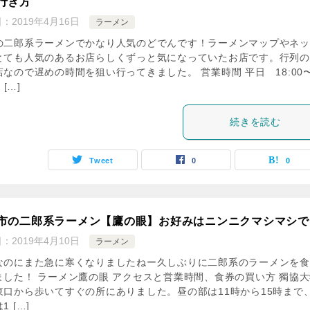
行き方
日：
2019年4月16日
ラーメン
の二郎系ラーメンでかなり人気のどでんです！ラーメンマップやネッ
とても人気のあるお店らしくずっと気になっていたお店です。行列の
店なので遅めの時間を狙い行ってきました。 営業時間 平日 18:00
 […]
続きを読む
Tweet
0
0
市の二郎系ラーメン【鷹の眼】お好みはニンニクマシマシで
日：
2019年4月10日
ラーメン
なのにまた急に寒くなりましたねー久しぶりに二郎系のラーメンを食
ました！ ラーメン鷹の眼 アクセスと営業時間、食券の買い方 獨協
東口から歩いてすぐの所にありました。昼の部は11時から15時まで
1 […]