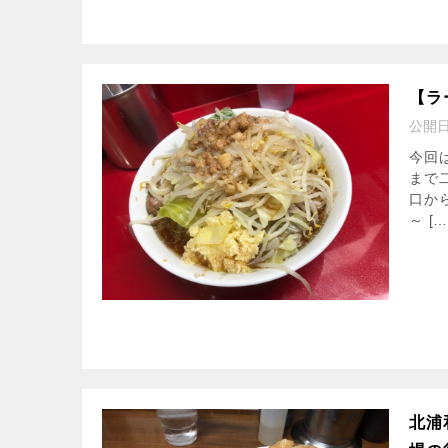
【ラ
公開
今回
まで
口か
～ […
北浦