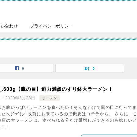
問い合わせ
プライバシーポリシー
0
0
し600g【鷹の目】迫力満点のすり鉢大ラーメン！
日：
2020年3月28日
ラーメン
はお腹いっぱいラーメンを食べたい！そんなわけで鷹の目に行ってま
した＼(^o^)／ 以前にも来ているので概要はコチラから。 さらに、
お店の大ラーメンは、食べられる分だけ麺増しができるのも嬉しいと
 […]