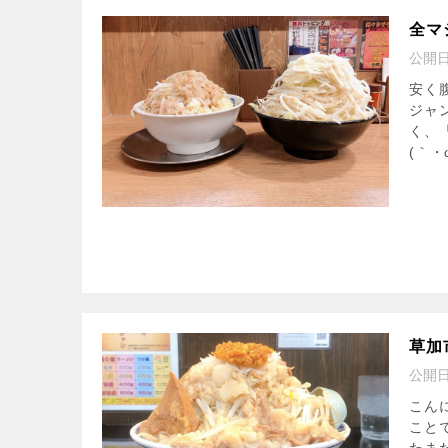
全マ
公開
安く
ジャ
く、
(｀・
草加
公開
こん
こと