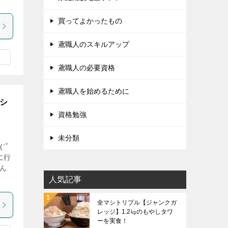
買ってよかったもの
鳶職人のスキルアップ
鳶職人の必要資格
鳶職人を始めるために
シ
資格勉強
未分類
´ﾟ
に行
さん
人気記事
全マシトリプル【ジャンクガ
レッジ】1.2㎏のもやしタワ
ーを実食！