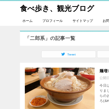
食べ歩き、観光ブログ
ホーム
プロフィール
サイトマップ
お
「二郎系」の記事一覧
Tweet
麺増
公開
今日
りま
らの
ろ(&#