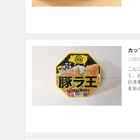
カッ
公開
こん
く、
日清
名前や