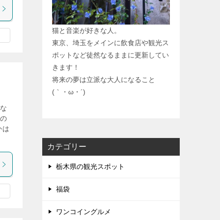
猫と音楽が好きな人。
東京、埼玉をメインに飲食店や観光ス
ポットなど徒然なるままに更新してい
きます！
将来の夢は立派な大人になること
(｀・ω・´)
な
みの
かは
カテゴリー
栃木県の観光スポット
福袋
ワンコイングルメ