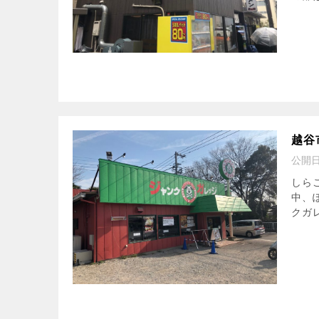
越谷
公開
しら
中、
クガレ