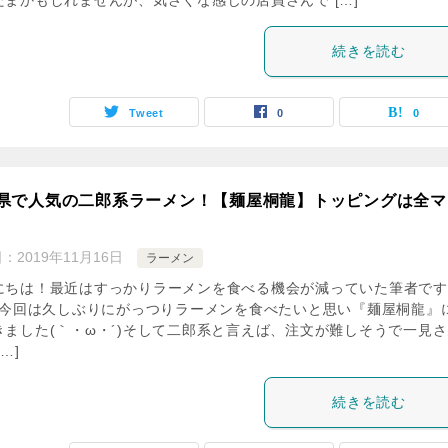
たまかもしれませんが、気さくな感じの店員さんで […]
続きを読む
Tweet
0
0
県で人気の二郎系ラーメン！【麺屋桐龍】トッピングは全マ
日：
2019年11月16日
ラーメン
にちは！最近はすっかりラーメンを食べる機会が減っていた筆者です(
｀)今回は久しぶりにがっつりラーメンを食べたいと思い『麺屋桐龍』
きました(｀・ω・´)そして二郎系と言えば、注文が難しそうで一見
…]
続きを読む