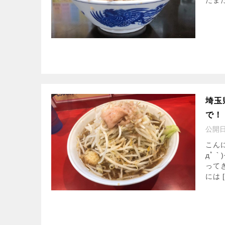
たま
埼玉
で！
公開
こん
дﾟ
って
には [