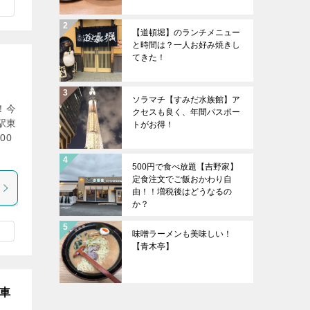
【道頓堀】のランチメニュー
と時間は？一人お好み焼きし
てきた！
ソラマチ【すみだ水族館】ア
！今
クセスも良く、年間パスポー
駅東
トがお得！
00
500円で食べ放題【吉野家】
定食注文でご飯おかわり自
由！！増税後はどうなるの
か？
味噌ラーメンも美味しい！
【青木亭】
車