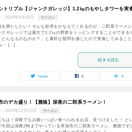
シトリプル【ジャンクガレッジ】1.2㎏のもやしタワーを実
日：
2020年3月20日
ラーメン
腹を満たしたい！そんな欲求をかなえてくれるのが、二郎系ラーメン
ンクガレッジでは最大で1.2㎏の野菜をトッピングすることができる
「どんなものなのか？」と素朴な疑問を感じたので実食してみること
ω・ […]
続きを読む
Tweet
0
0
市のデカ盛り！【雅狼】深夜の二郎系ラーメン！
日：
2019年12月21日
ラーメン
にちは！深夜でもお腹いっぱい食べられるお店、見つけました！ と
で今回は深夜2時までやっている草加市の二郎系ラーメン、雅狼です(‘ω