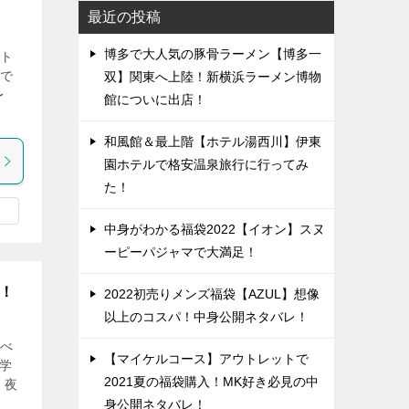
最近の投稿
博多で大人気の豚骨ラーメン【博多一
ト
で
双】関東へ上陸！新横浜ラーメン博物
〜
館についに出店！
和風館＆最上階【ホテル湯西川】伊東
園ホテルで格安温泉旅行に行ってみ
た！
中身がわかる福袋2022【イオン】スヌ
ーピーパジャマで大満足！
！
2022初売りメンズ福袋【AZUL】想像
以上のコスパ！中身公開ネタバレ！
べ
【マイケルコース】アウトレットで
大学
2021夏の福袋購入！MK好き必見の中
、夜
身公開ネタバレ！