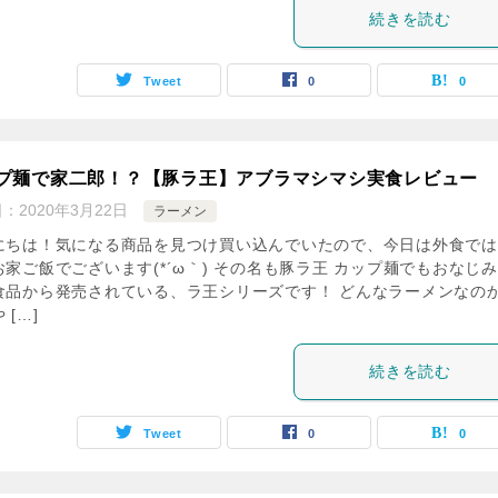
続きを読む
Tweet
0
0
プ麺で家二郎！？【豚ラ王】アブラマシマシ実食レビュー
日：
2020年3月22日
ラーメン
にちは！気になる商品を見つけ買い込んでいたので、今日は外食では
お家ご飯でございます(*´ω｀) その名も豚ラ王 カップ麺でもおなじ
食品から発売されている、ラ王シリーズです！ どんなラーメンなの
 […]
続きを読む
Tweet
0
0