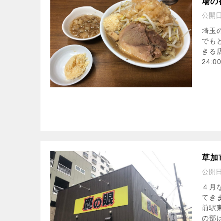
場の
公開
埼玉
でも
きる
24:00
草加
公開
４月
てき
前駅
の部は