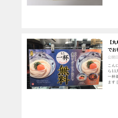
【丸
でお
公開
こん
ら1
一杯
ます [