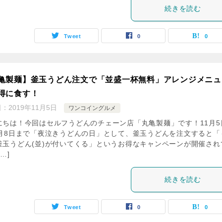
続きを読む
Tweet
0
0
亀製麺】釜玉うどん注文で「並盛一杯無料」アレンジメニュ
得に食す！
日：
2019年11月5日
ワンコイングルメ
にちは！今回はセルフうどんのチェーン店「丸亀製麺」です！11月5
1月8日まで「夜泣きうどんの日」として、釜玉うどんを注文すると「
釜玉うどん(並)が付いてくる」というお得なキャンペーンが開催され
…]
続きを読む
Tweet
0
0