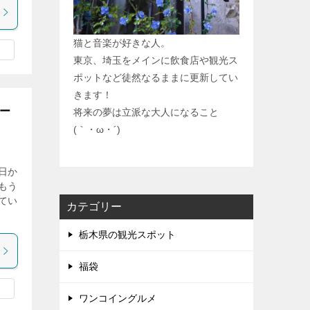
猫と音楽が好きな人。
東京、埼玉をメインに飲食店や観光ス
ポットなど徒然なるままに更新してい
きます！
ー
将来の夢は立派な大人になること
(｀・ω・´)
日か
もう
てい
カテゴリー
栃木県の観光スポット
福袋
ワンコイングルメ