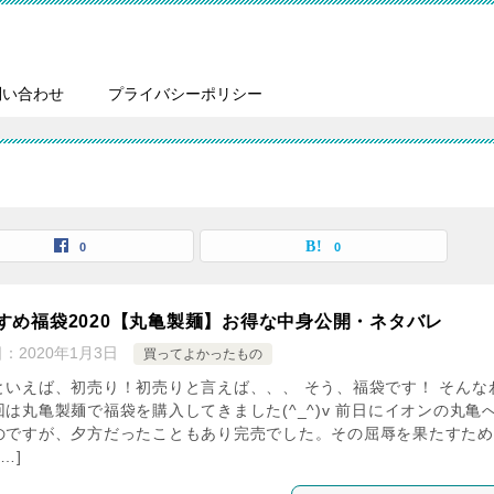
問い合わせ
プライバシーポリシー
0
0
すめ福袋2020【丸亀製麺】お得な中身公開・ネタバレ
日：
2020年1月3日
買ってよかったもの
といえば、初売り！初売りと言えば、、、 そう、福袋です！ そんな
回は丸亀製麺で福袋を購入してきました(^_^)v 前日にイオンの丸亀
のですが、夕方だったこともあり完売でした。その屈辱を果たすため
…]