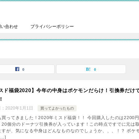
問い合わせ
プライバシーポリシー
0
0
スド福袋2020】今年の中身はポケモンだらけ！引換券だけ
！
日：
2020年1月1日
買ってよかったもの
も買ってきました！2020年ミスド福袋！！ 今回購入したのは2200
、20個分のドーナツ引換券が入っています！この時点ですでに元は
ますが、気になる中身はどんなものなのでしょうか、、、！？ ポケ
…]