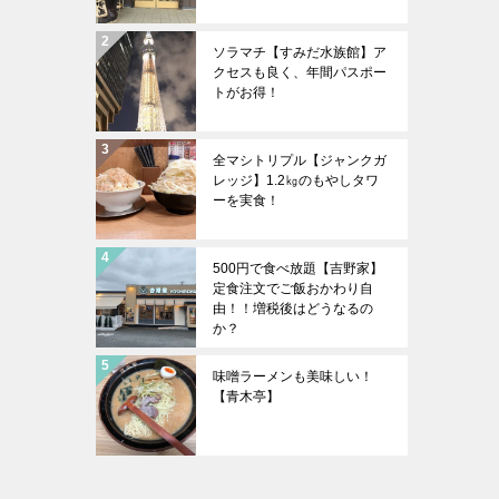
ソラマチ【すみだ水族館】ア
クセスも良く、年間パスポー
トがお得！
全マシトリプル【ジャンクガ
レッジ】1.2㎏のもやしタワ
ーを実食！
500円で食べ放題【吉野家】
定食注文でご飯おかわり自
由！！増税後はどうなるの
か？
味噌ラーメンも美味しい！
【青木亭】