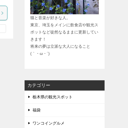
猫と音楽が好きな人。
東京、埼玉をメインに飲食店や観光ス
ポットなど徒然なるままに更新してい
きます！
将来の夢は立派な大人になること
(｀・ω・´)
カテゴリー
栃木県の観光スポット
福袋
ワンコイングルメ