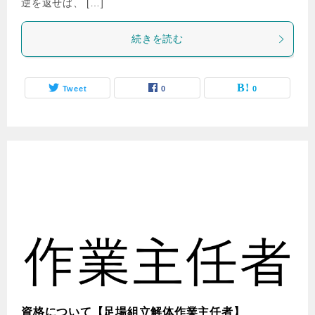
逆を返せば、 […]
続きを読む
Tweet
0
0
資格について【足場組立解体作業主任者】