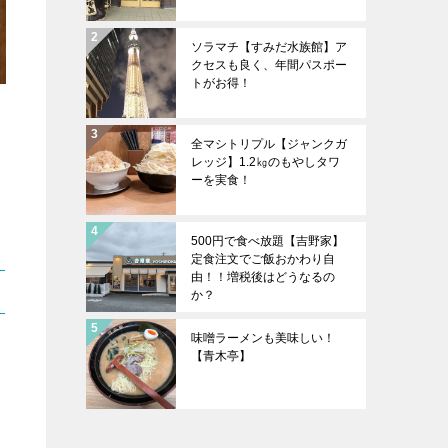
ソラマチ【すみだ水族館】ア
クセスも良く、年間パスポー
トがお得！
全マシトリプル【ジャンクガ
レッジ】1.2㎏のもやしタワ
ーを実食！
500円で食べ放題【吉野家】
定食注文でご飯おかわり自
由！！増税後はどうなるの
か？
味噌ラーメンも美味しい！
【青木亭】