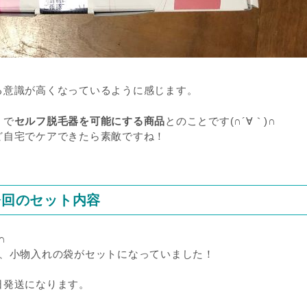
！
る意識が高くなっているように感じます。
」で
セルフ脱毛器を可能にする商品
とのことです(∩´∀｀)∩
ど自宅でケアできたら素敵ですね！
今回のセット内容
∩
個、小物入れの袋がセットになっていました！
。
日発送になります。