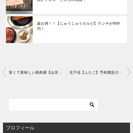
超お得！！【じゅうじゅうカルビ】ランチが999
円！
投
安くて美味しい焼肉屋【山河】西新井
北千住【ふたご】予約限定のはみ出るカルビが食べたい！
稿
ナ
ビ
ゲ
ー
シ
ョ
ン
プロフィール