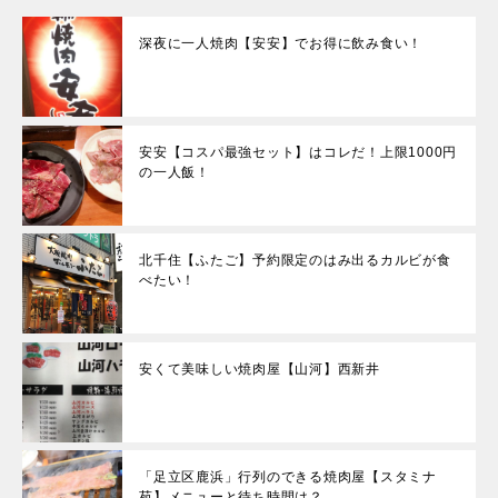
深夜に一人焼肉【安安】でお得に飲み食い！
安安【コスパ最強セット】はコレだ！上限1000円
の一人飯！
北千住【ふたご】予約限定のはみ出るカルビが食
べたい！
安くて美味しい焼肉屋【山河】西新井
「足立区鹿浜」行列のできる焼肉屋【スタミナ
苑】メニューと待ち時間は？