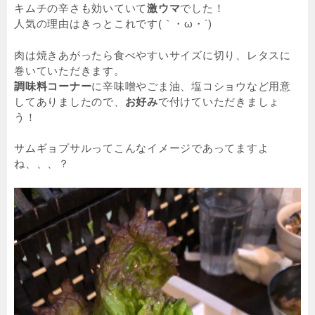
キムチの辛さも効いていて
激ウマ
でした！
人気の理由はきっとこれです(｀・ω・´)
肉は焼きあがったら食べやすいサイズに切り、レタスに
巻いていただきます。
調味料コーナー
に辛味噌やごま油、塩コショウなど用意
してありましたので、
お好み
で付けていただきましょ
う！
サムギョプサルってこんなイメージであってますよ
ね、、、？