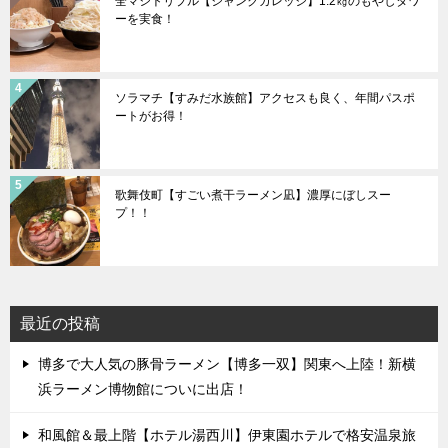
全マシトリプル【ジャンクガレッジ】1.2㎏のもやしタワ
ーを実食！
ソラマチ【すみだ水族館】アクセスも良く、年間パスポ
ートがお得！
歌舞伎町【すごい煮干ラーメン凪】濃厚にぼしスー
プ！！
最近の投稿
博多で大人気の豚骨ラーメン【博多一双】関東へ上陸！新横
浜ラーメン博物館についに出店！
和風館＆最上階【ホテル湯西川】伊東園ホテルで格安温泉旅