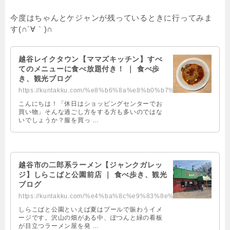
今度はちゃんとケジャンが残っているときに行ってみま
す(∩´∀｀)∩
越谷レイクタウン【ママズキッチン】すべ
てのメニューに食べ放題付き！ ｜ 食べ歩
き、観光ブログ
https://kuntakku.com/%e8%b6%8a%e8%b0%b7%e3%83%ac%e3%82%a4%e3%82%af%e3%82%bf%e...
こんにちは！「休日はショッピングセンターでお
買い物」そんな過ごし方をする方も多いのではな
いでしょうか？服を買っ …
越谷市の二郎系ラーメン【ジャンクガレッ
ジ】しらこばと公園前店 ｜ 食べ歩き、観光
ブログ
https://kuntakku.com/%e4%ba%8c%e9%83%8e%e7%b3%bb%e3%83%a9%e3%83%bc%e3%83%a1%e...
しらこばと公園といえば夏はプールで賑わうイメ
ージです。沢山の畑がある中、ぽつんと緑の看板
が目立つラーメン屋を発 …