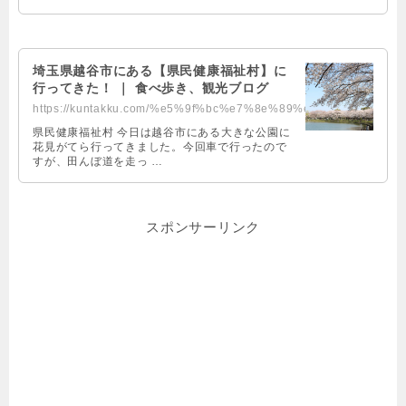
埼玉県越谷市にある【県民健康福祉村】に
行ってきた！ ｜ 食べ歩き、観光ブログ
https://kuntakku.com/%e5%9f%bc%e7%8e%89%e7%9c%8c%e8%b6%8a%e8%b0%b7%e5%b8%82%e...
県民健康福祉村 今日は越谷市にある大きな公園に
花見がてら行ってきました。今回車で行ったので
すが、田んぼ道を走っ …
スポンサーリンク