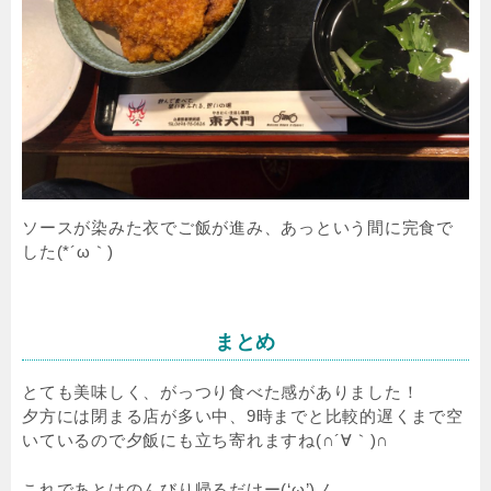
ソースが染みた衣でご飯が進み、あっという間に完食で
した(*´ω｀)
まとめ
とても美味しく、がっつり食べた感がありました！
夕方には閉まる店が多い中、9時までと比較的遅くまで空
いているので夕飯にも立ち寄れますね(∩´∀｀)∩
これであとはのんびり帰るだけー(‘ω’)ノ