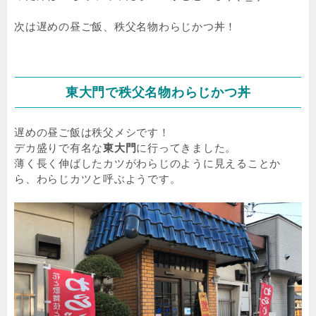
次は遅めの昼ご飯、秩父名物わらじかつ丼！
東大門で秩父名物わらじかつ丼
遅めの昼ご飯は秩父メシです！
デカ盛りで有名な
東大門
に行ってきました。
薄く長く伸ばしたカツがわらじのように見えることか
ら、わらじカツと呼ぶようです。