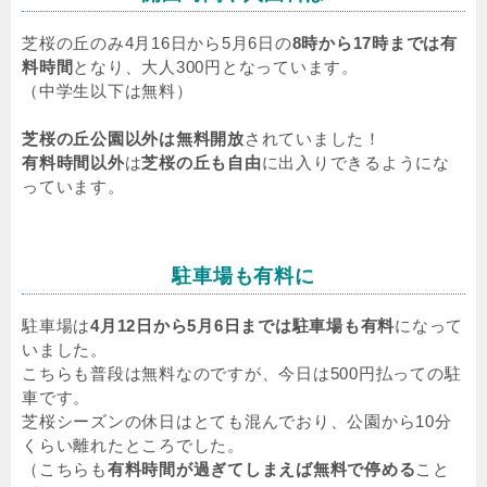
芝桜の丘のみ4月16日から5月6日の
8時から17時までは有
料時間
となり、大人300円となっています。
（中学生以下は無料）
芝桜の丘公園以外は無料開放
されていました！
有料時間以外
は
芝桜の丘も自由
に出入りできるようにな
っています。
駐車場も有料に
駐車場は
4月12日から5月6日までは駐車場も有料
になって
いました。
こちらも普段は無料なのですが、今日は500円払っての駐
車です。
芝桜シーズンの休日はとても混んでおり、公園から10分
くらい離れたところでした。
（こちらも
有料時間が過ぎてしまえば無料で停める
こと