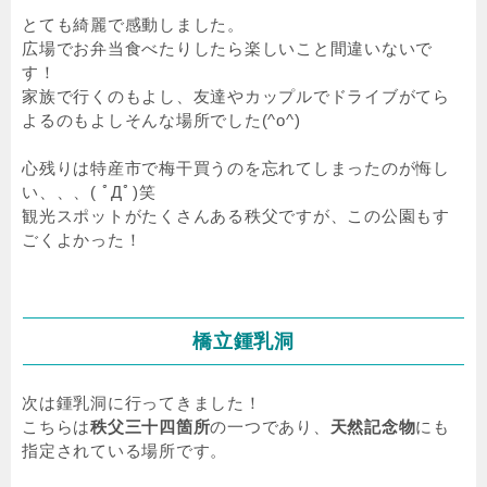
とても綺麗で感動しました。
広場でお弁当食べたりしたら楽しいこと間違いないで
す！
家族で行くのもよし、友達やカップルでドライブがてら
よるのもよしそんな場所でした(^o^)
心残りは特産市で梅干買うのを忘れてしまったのが悔し
い、、、( ﾟДﾟ)笑
観光スポットがたくさんある秩父ですが、この公園もす
ごくよかった！
橋立鍾乳洞
次は鍾乳洞に行ってきました！
こちらは
秩父三十四箇所
の一つであり、
天然記念物
にも
指定されている場所です。