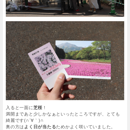
入ると一面に
芝桜
！
満開まであと少しかなぁといったところですが、とても
綺麗です(∩´∀｀)∩
奥の方は
よく日が当たる
ためかよく咲いていました。