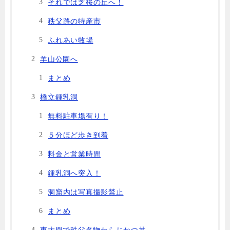
それでは芝桜の丘へ！
秩父路の特産市
ふれあい牧場
羊山公園へ
まとめ
橋立鍾乳洞
無料駐車場有り！
５分ほど歩き到着
料金と営業時間
鍾乳洞へ突入！
洞窟内は写真撮影禁止
まとめ
東大門で秩父名物わらじかつ丼