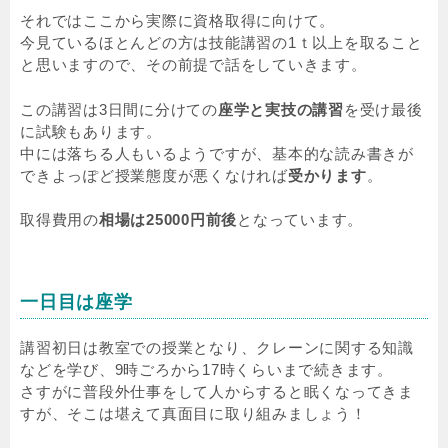
それではここから実際に資格取得に向けて。
今見ているほとんどの方は技能講習の1ｔ以上を取ること
と思いますので、その前提で話をしていきます。
この講習は3日間に分けての
座学と実技の講習
を受け最後
に試験もあります。
中には落ちる人もいるようですが、基本的な読み書きが
できよっぽど授業態度が悪くなければ
受かります
。
取得費用の
相場は25000円前後
となっています。
一日目は座学
講習初日は教室での授業となり、クレーンに関する知識
などを学び、9時ごろから17時くらいまで続きます。
さすがに普段外仕事をして人からすると眠くなってきま
すが、そこは堪えて真面目に取り組みましょう！