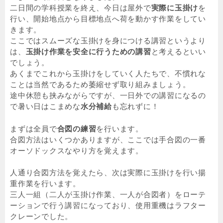
二日間の学科授業を終え、今日は屋外で
実際に玉掛け
を
行い、開始地点から目標地点へ荷を動かす作業をしてい
きます。
ここではスムーズな玉掛けを身につける講習というより
は、
玉掛け作業を安全に行うための講習
と考えるといい
でしょう。
あくまでこれから玉掛けをしていく人たちで、不慣れな
ことは当然であるため萎縮せず取り組みましょう。
途中休憩も挟みながらですが、一日外での講習になるの
で暑い日はこまめな
水分補給
も忘れずに！
まずは全員で
合図の練習
を行います。
合図方法はいくつかありますが、ここでは手合図の一番
オーソドックスなやり方を覚えます。
人通り合図方法を覚えたら、次は実際に玉掛けを行い揚
重作業を行います。
三人一組（二人が玉掛け作業、一人が合図者）をローテ
ーションで行う講習になっており、使用重機はラフター
クレーンでした。