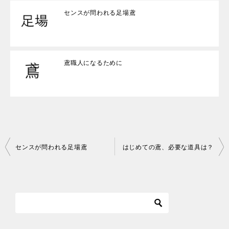
センスが問われる足場鳶
鳶職人になるために
投
センスが問われる足場鳶
はじめての鳶、必要な道具は？
稿
ナ
ビ
ゲ
ー
シ
ョ