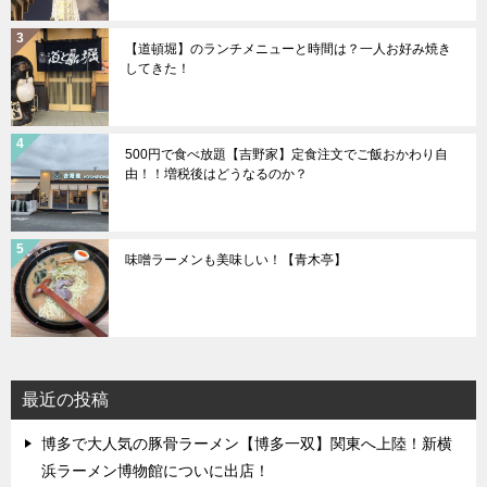
【道頓堀】のランチメニューと時間は？一人お好み焼き
してきた！
500円で食べ放題【吉野家】定食注文でご飯おかわり自
由！！増税後はどうなるのか？
味噌ラーメンも美味しい！【青木亭】
最近の投稿
博多で大人気の豚骨ラーメン【博多一双】関東へ上陸！新横
浜ラーメン博物館についに出店！