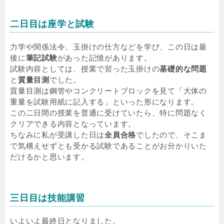
二日目は座学と試験
力学や関係法令、玉掛けの仕方などを学び、この日は最
後に
筆記試験
があった記憶があります。
試験内容としては、授業で習った玉掛けの
基礎的な問題
と
質量目測
でした。
質量目測は鋼管やコンクリートブロックを見て「大体の
重量を試験用紙に記入する」といった形になります。
この二日間の授業を普通に受けていたら、特に問題なく
クリアできる内容となっています。
ちなみに私が受講した日は
全員合格
でしたので、そこま
で気構えせずとも受かる試験であることがお分かりいた
だけるかと思います。
三日目
は技能講習
いよいよ最終日となりました。