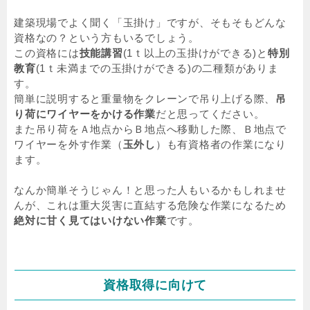
建築現場でよく聞く「玉掛け」ですが、そもそもどんな
資格なの？という方もいるでしょう。
この資格には
技能講習
(1ｔ以上の玉掛けができる)と
特別
教育
(1ｔ未満までの玉掛けができる)の二種類がありま
す。
簡単に説明すると重量物をクレーンで吊り上げる際、
吊
り荷にワイヤーをかける作業
だと思ってください。
また吊り荷をＡ地点からＢ地点へ移動した際、Ｂ地点で
ワイヤーを外す作業（
玉外し
）も有資格者の作業になり
ます。
なんか簡単そうじゃん！と思った人もいるかもしれませ
んが、これは重大災害に直結する危険な作業になるため
絶対に甘く見てはいけない作業
です。
資格取得に向けて