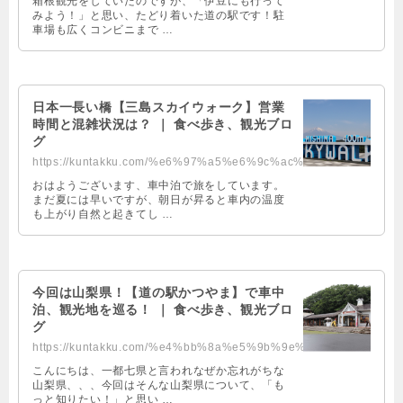
箱根観光をしていたのですが、「伊豆にも行って
みよう！」と思い、たどり着いた道の駅です！駐
車場も広くコンビニまで …
日本一長い橋【三島スカイウォーク】営業
時間と混雑状況は？ ｜ 食べ歩き、観光ブロ
グ
https://kuntakku.com/%e6%97%a5%e6%9c%ac%e4%b8%80%e9%95%b7%e3%81%84%e6%a9%8b%e...
おはようございます、車中泊で旅をしています。
まだ夏には早いですが、朝日が昇ると車内の温度
も上がり自然と起きてし …
今回は山梨県！【道の駅かつやま】で車中
泊、観光地を巡る！ ｜ 食べ歩き、観光ブロ
グ
https://kuntakku.com/%e4%bb%8a%e5%9b%9e%e3%81%af%e5%b1%b1%e6%a2%a8%e7%9c%8c%e...
こんにちは、一都七県と言われなぜか忘れがちな
山梨県、、、今回はそんな山梨県について、「も
っと知りたい！」と思い …