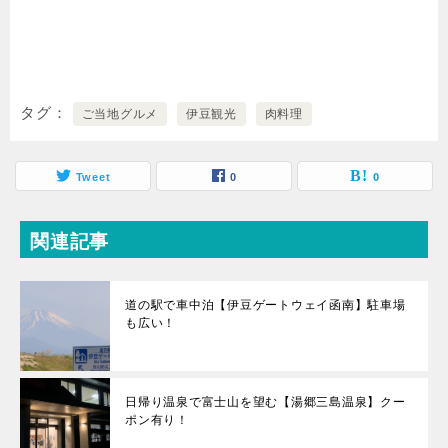
タグ
ご当地グルメ
伊豆観光
肉料理
Tweet
0
0
関連記事
道の駅で車中泊【伊豆ゲートウェイ函南】駐車場
も広い！
日帰り温泉で富士山を望む【湯郷三島温泉】クー
ポン有り！