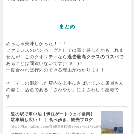
まとめ
めっちゃ美味しかった！！！
ファミレスのハンバーグとしては高く感じるかもしれま
せんが、このクオリティなら
過去最高クラスのコスパ
で
あることは間違いないです(∩´∀｀)∩
一度食べれば行列のできる理由がわかります！
そしてこの混雑した店内を上手にさばいていく店員さん
の姿も、店名である「さわやか」にふさわしく感激で
す！
道の駅で車中泊【伊豆ゲートウェイ函南】
駐車場も広い！ ｜ 食べ歩き、観光ブログ
https://kuntakku.com/%e9%81%93%e3%81%ae%e9%a7%85%e3%81%a7%e8%bb%8a%e4%b8%ad%e...