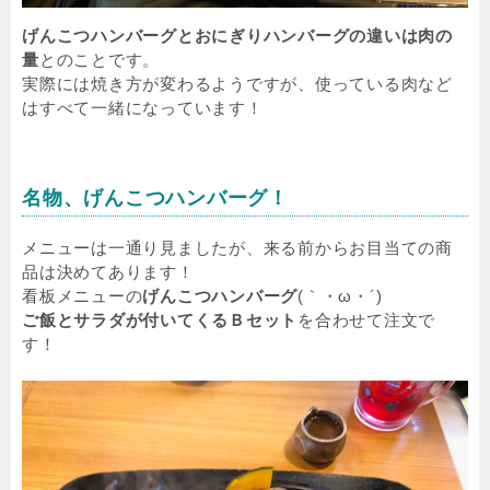
げんこつハンバーグとおにぎりハンバーグの違いは肉の
量
とのことです。
実際には焼き方が変わるようですが、使っている肉など
はすべて一緒になっています！
名物、げんこつハンバーグ！
メニューは一通り見ましたが、来る前からお目当ての商
品は決めてあります！
看板メニューの
げんこつハンバーグ
(｀・ω・´)
ご飯とサラダが付いてくるＢセット
を合わせて注文で
す！