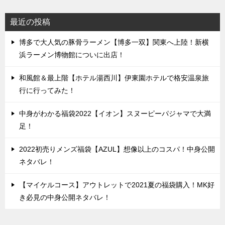
最近の投稿
博多で大人気の豚骨ラーメン【博多一双】関東へ上陸！新横
浜ラーメン博物館についに出店！
和風館＆最上階【ホテル湯西川】伊東園ホテルで格安温泉旅
行に行ってみた！
中身がわかる福袋2022【イオン】スヌーピーパジャマで大満
足！
2022初売りメンズ福袋【AZUL】想像以上のコスパ！中身公開
ネタバレ！
【マイケルコース】アウトレットで2021夏の福袋購入！MK好
き必見の中身公開ネタバレ！