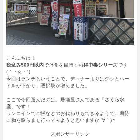
こんにちは！
税込み500円以内
で外食を目指す
お得中毒シリーズ
です
(｀・ω・´)
今回はランチということで、ディナーよりはグッとハー
ドルが下がり、選択肢が増えました。
ここで今回選んだのは、居酒屋さんである「
さくら水
産
」です！
ワンコインでご飯などのお代わりもできるようで、期待
に胸を膨らませ行ってみようと思います(∩´∀｀)∩
スポンサーリンク