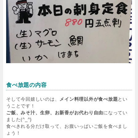
食べ放題の内容
そして今回嬉しいのは、
メイン料理以外が食べ放題
とい
うことです！
ご飯、みそ汁、生卵、お新香がお代わり自由
になってい
ました(^_^)
食べきれる分だけ取って、お腹いっぱいご飯を食べまし
ょう！