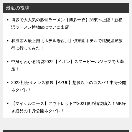
最近の投稿
博多で大人気の豚骨ラーメン【博多一双】関東へ上陸！新横
浜ラーメン博物館についに出店！
和風館＆最上階【ホテル湯西川】伊東園ホテルで格安温泉旅
行に行ってみた！
中身がわかる福袋2022【イオン】スヌーピーパジャマで大満
足！
2022初売りメンズ福袋【AZUL】想像以上のコスパ！中身公開
ネタバレ！
【マイケルコース】アウトレットで2021夏の福袋購入！MK好
き必見の中身公開ネタバレ！