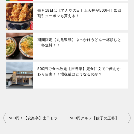
毎月18日は【てんやの日】上天丼が500円！次回
割引クーポンも貰える！
期間限定【丸亀製麺】ぶっかけうどん一杯頼むと
一杯無料！！
500円で食べ放題【吉野家】定食注文でご飯おか
わり自由！！増税後はどうなるのか？
投
500円！【安楽亭】土日もランチ営業！ひとり焼肉にもおすすめ
500円グルメ【餃子の王将】クーポン仕様で餃子も注文！
稿
ナ