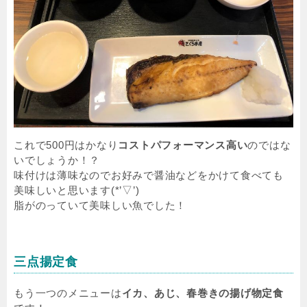
これで500円はかなり
コストパフォーマンス高い
のではな
いでしょうか！？
味付けは薄味なのでお好みで醤油などをかけて食べても
美味しいと思います(*’▽’)
脂がのっていて美味しい魚でした！
三点揚定食
もう一つのメニューは
イカ、あじ、春巻きの揚げ物定食