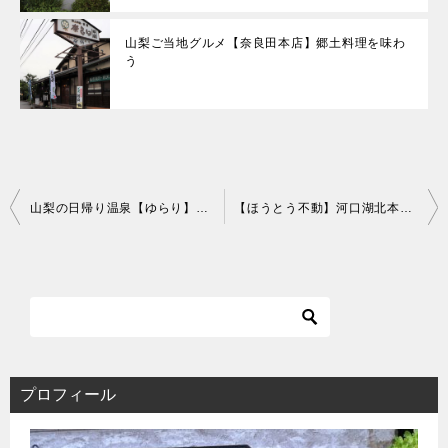
山梨ご当地グルメ【奈良田本店】郷土料理を味わ
う
投
山梨の日帰り温泉【ゆらり】露天風呂を堪能！クーポン有り
【ほうとう不動】河口湖北本店で郷土料理をいただく！
稿
ナ
ビ
ゲ
ー
シ
ョ
ン
プロフィール