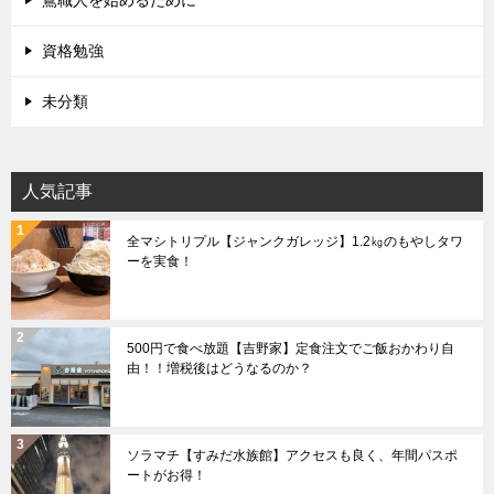
鳶職人を始めるために
資格勉強
未分類
人気記事
全マシトリプル【ジャンクガレッジ】1.2㎏のもやしタワ
ーを実食！
500円で食べ放題【吉野家】定食注文でご飯おかわり自
由！！増税後はどうなるのか？
ソラマチ【すみだ水族館】アクセスも良く、年間パスポ
ートがお得！