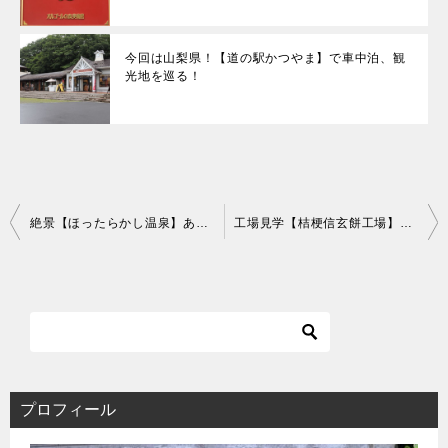
今回は山梨県！【道の駅かつやま】で車中泊、観
光地を巡る！
投
絶景【ほったらかし温泉】あっちの湯に行ってみた！
工場見学【桔梗信玄餅工場】山梨観光
稿
ナ
ビ
ゲ
ー
シ
ョ
ン
プロフィール