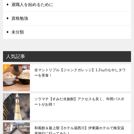
鳶職人を始めるために
資格勉強
未分類
人気記事
全マシトリプル【ジャンクガレッジ】1.2㎏のもやしタワ
ーを実食！
ソラマチ【すみだ水族館】アクセスも良く、年間パスポ
ートがお得！
和風館＆最上階【ホテル湯西川】伊東園ホテルで格安温
泉旅行に行ってみた！