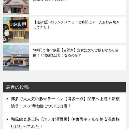
【道頓堀】のランチメニューと時間は？一人お好み焼き
してきた！
500円で食べ放題【吉野家】定食注文でご飯おかわり自
由！！増税後はどうなるのか？
最近の投稿
博多で大人気の豚骨ラーメン【博多一双】関東へ上陸！新横
浜ラーメン博物館についに出店！
和風館＆最上階【ホテル湯西川】伊東園ホテルで格安温泉旅
行に行ってみた！