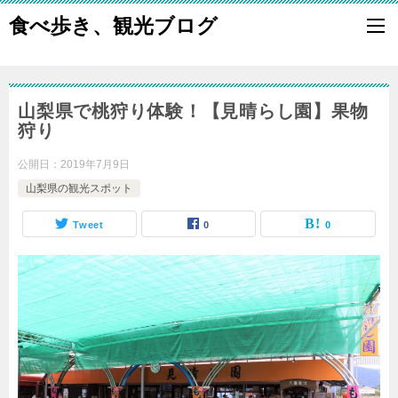
食べ歩き、観光ブログ
山梨県で桃狩り体験！【見晴らし園】果物
狩り
公開日：
2019年7月9日
山梨県の観光スポット
Tweet
0
0