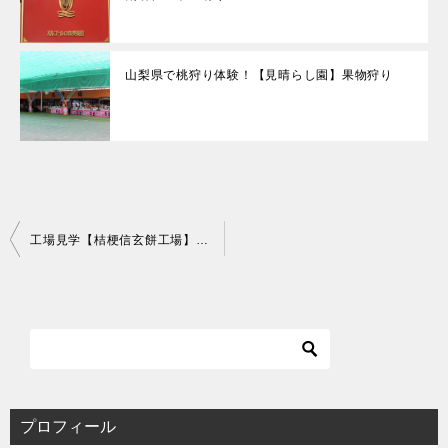
山梨県で桃狩り体験！【見晴らし園】果物狩り
投
工場見学【桔梗信玄餅工場】山梨観光
稿
ナ
ビ
ゲ
ー
シ
ョ
ン
プロフィール