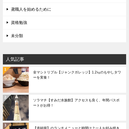
鳶職人を始めるために
資格勉強
未分類
人気記事
全マシトリプル【ジャンクガレッジ】1.2㎏のもやしタワ
ーを実食！
ソラマチ【すみだ水族館】アクセスも良く、年間パスポ
ートがお得！
【道頓堀】のランチメニューと時間は？一人お好み焼き