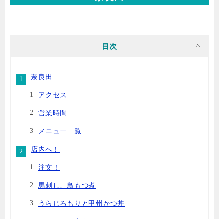
目次
奈良田
アクセス
営業時間
メニュー一覧
店内へ！
注文！
馬刺し、鳥もつ煮
うらじろもりと甲州かつ丼