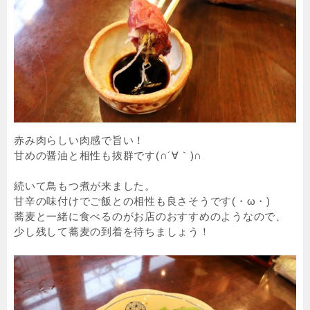
赤み肉らしい肉感で旨い！
甘めの醤油と相性も抜群です(∩´∀｀)∩
続いて鳥もつ煮が来ました。
甘辛の味付けでご飯との相性も良さそうです(・ω・)
蕎麦と一緒に食べるのがお店のおすすめのようなので、
少し残して蕎麦の到着を待ちましょう！