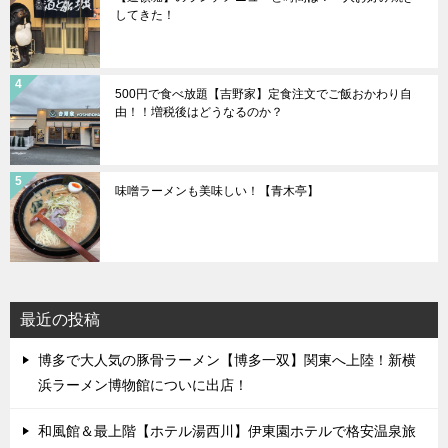
してきた！
500円で食べ放題【吉野家】定食注文でご飯おかわり自
由！！増税後はどうなるのか？
味噌ラーメンも美味しい！【青木亭】
最近の投稿
博多で大人気の豚骨ラーメン【博多一双】関東へ上陸！新横
浜ラーメン博物館についに出店！
和風館＆最上階【ホテル湯西川】伊東園ホテルで格安温泉旅