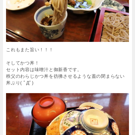
これもまた旨い！！！
そしてかつ丼！
セット内容は味噌汁と御新香です。
秩父のわらじかつ丼を彷彿させるような蓋の閉まらない
丼ぶり( ﾟДﾟ)