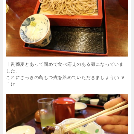
十割蕎麦とあって固めで食べ応えのある麺になっていま
した。
これにさっきの鳥もつ煮を絡めていただきましょう(∩´∀
｀)∩