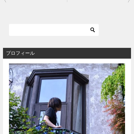
稿
ナ
ビ
ゲ
ー
シ
ョ
ン
プロフィール