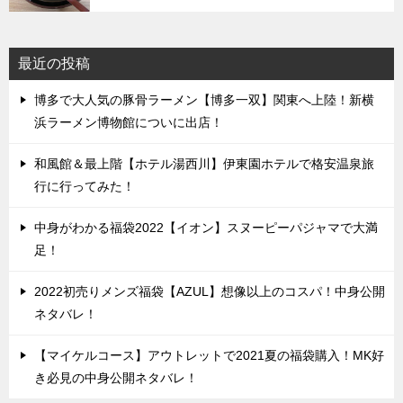
最近の投稿
博多で大人気の豚骨ラーメン【博多一双】関東へ上陸！新横
浜ラーメン博物館についに出店！
和風館＆最上階【ホテル湯西川】伊東園ホテルで格安温泉旅
行に行ってみた！
中身がわかる福袋2022【イオン】スヌーピーパジャマで大満
足！
2022初売りメンズ福袋【AZUL】想像以上のコスパ！中身公開
ネタバレ！
【マイケルコース】アウトレットで2021夏の福袋購入！MK好
き必見の中身公開ネタバレ！