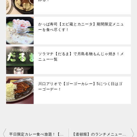
かっぱ寿司【エビ蔵とカニータ】期間限定メニュ
ーを食べ尽くす！
ソラマチ【だるま】で月島名物もんじゃ焼き！メ
ニュー一覧
川口アリオで【ゴーゴーカレー】5につく日はゴ
ーゴーデー！
投
平日限定カレー食べ放題！【とんから亭】ロースかつ定食で満腹！
【道頓堀】のランチメニューと時間は？一人お好み焼きしてきた！