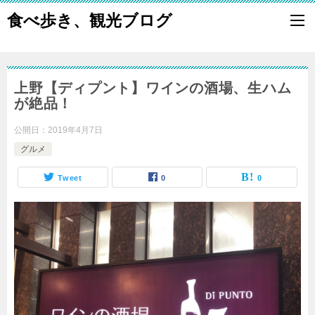
食べ歩き、観光ブログ
上野【ディプント】ワインの酒場、生ハム
が絶品！
公開日：
2019年4月7日
グルメ
Tweet
0
0