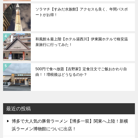
ソラマチ【すみだ水族館】アクセスも良く、年間パスポ
ートがお得！
和風館＆最上階【ホテル湯西川】伊東園ホテルで格安温
泉旅行に行ってみた！
500円で食べ放題【吉野家】定食注文でご飯おかわり自
由！！増税後はどうなるのか？
最近の投稿
博多で大人気の豚骨ラーメン【博多一双】関東へ上陸！新横
浜ラーメン博物館についに出店！