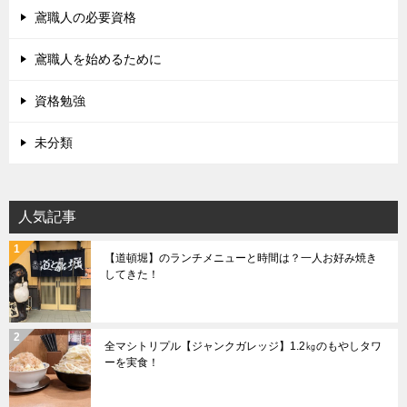
鳶職人の必要資格
鳶職人を始めるために
資格勉強
未分類
人気記事
【道頓堀】のランチメニューと時間は？一人お好み焼き
してきた！
全マシトリプル【ジャンクガレッジ】1.2㎏のもやしタワ
ーを実食！