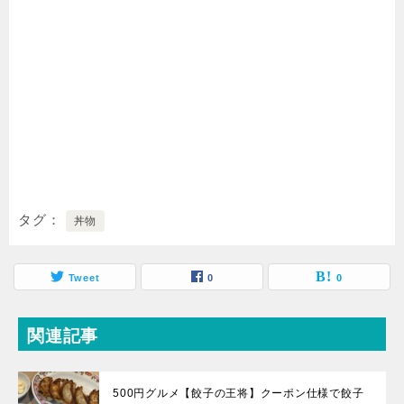
タグ
丼物
Tweet
0
0
関連記事
500円グルメ【餃子の王将】クーポン仕様で餃子