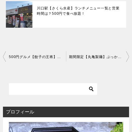
川口駅【さくら水産】ランチメニュー一覧と営業
時間は？500円で食べ放題！
投
500円グルメ【餃子の王将】クーポン仕様で餃子も注文！
期間限定【丸亀製麺】ぶっかけうどん一杯頼むと一杯無料！！
稿
ナ
ビ
ゲ
ー
シ
ョ
ン
プロフィール