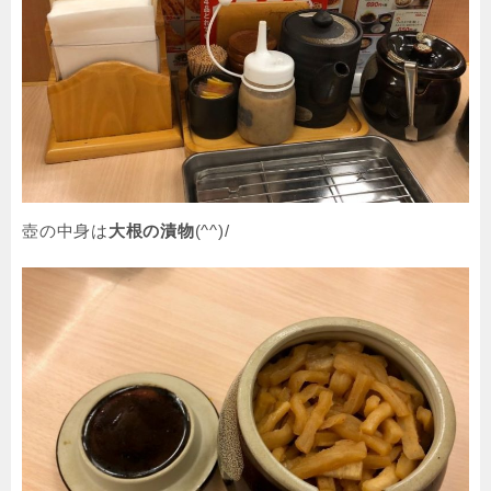
壺の中身は
大根の漬物
(^^)/