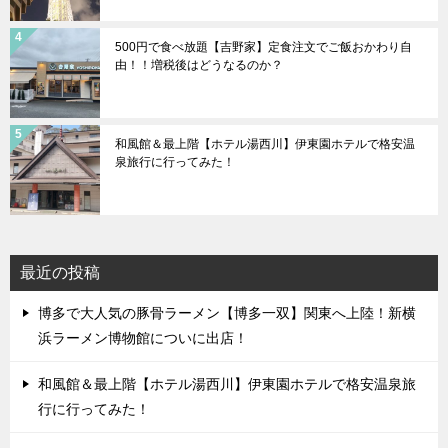
500円で食べ放題【吉野家】定食注文でご飯おかわり自
由！！増税後はどうなるのか？
和風館＆最上階【ホテル湯西川】伊東園ホテルで格安温
泉旅行に行ってみた！
最近の投稿
博多で大人気の豚骨ラーメン【博多一双】関東へ上陸！新横
浜ラーメン博物館についに出店！
和風館＆最上階【ホテル湯西川】伊東園ホテルで格安温泉旅
行に行ってみた！