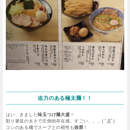
迫力のある極太麺！！
はい、きました
味玉つけ麺大盛
！
割り箸並の太さで圧倒的存在感、すごい、、、( ﾟДﾟ)
コシのある麺でスープとの相性も
抜群
！