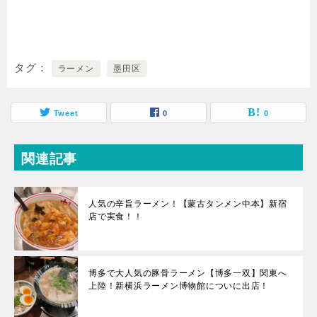
タグ
ラーメン
墨田区
Tweet
0
0
関連記事
人気の辛旨ラーメン！【蒙古タンメン中本】新宿
店で実食！！
博多で大人気の豚骨ラーメン【博多一双】関東へ
上陸！新横浜ラーメン博物館についに出店！