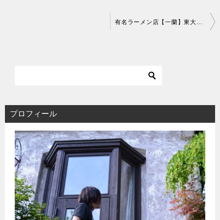
投
有名ラーメン店【一蘭】東大宮店で豚骨ラーメンを食す！
稿
ナ
ビ
ゲ
ー
シ
ョ
ン
プロフィール