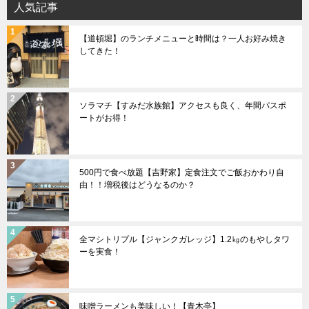
人気記事
【道頓堀】のランチメニューと時間は？一人お好み焼き
してきた！
ソラマチ【すみだ水族館】アクセスも良く、年間パスポ
ートがお得！
500円で食べ放題【吉野家】定食注文でご飯おかわり自
由！！増税後はどうなるのか？
全マシトリプル【ジャンクガレッジ】1.2㎏のもやしタワ
ーを実食！
味噌ラーメンも美味しい！【青木亭】