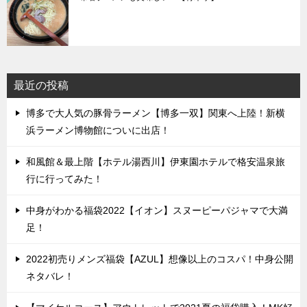
最近の投稿
博多で大人気の豚骨ラーメン【博多一双】関東へ上陸！新横
浜ラーメン博物館についに出店！
和風館＆最上階【ホテル湯西川】伊東園ホテルで格安温泉旅
行に行ってみた！
中身がわかる福袋2022【イオン】スヌーピーパジャマで大満
足！
2022初売りメンズ福袋【AZUL】想像以上のコスパ！中身公開
ネタバレ！