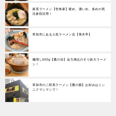
家系ラーメン【壱角家】硬め、濃いめ、多めの死
活参段活用！
草加市にある人気ラーメン店【青木亭】
麺増し600g【鷹の目】迫力満点のすり鉢大ラーメ
ン！
草加市の二郎系ラーメン【鷹の眼】お好みはニン
ニクマシマシで！