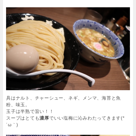
具はナルト、チャーシュー、ネギ、メンマ、海苔と魚
粉、味玉。
玉子は半熟で旨い！！
スープはとても
濃厚
でいい塩梅に沁みわたってきます(*
´ω｀)