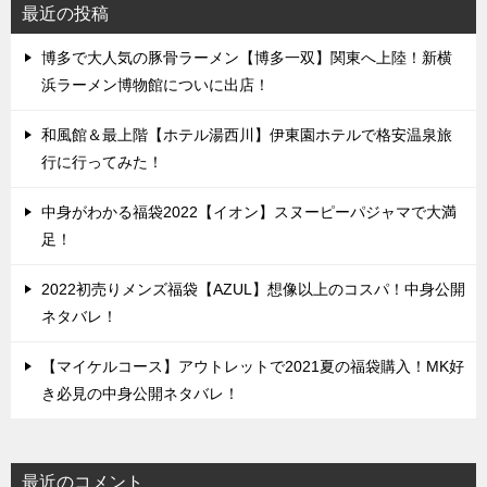
最近の投稿
博多で大人気の豚骨ラーメン【博多一双】関東へ上陸！新横
浜ラーメン博物館についに出店！
和風館＆最上階【ホテル湯西川】伊東園ホテルで格安温泉旅
行に行ってみた！
中身がわかる福袋2022【イオン】スヌーピーパジャマで大満
足！
2022初売りメンズ福袋【AZUL】想像以上のコスパ！中身公開
ネタバレ！
【マイケルコース】アウトレットで2021夏の福袋購入！MK好
き必見の中身公開ネタバレ！
最近のコメント