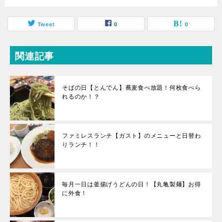
Tweet
0
0
関連記事
そばの日【とんでん】蕎麦食べ放題！何枚食べら
れるのか！？
ファミレスランチ【ガスト】のメニューと日替わ
りランチ！！
毎月一日は釜揚げうどんの日！【丸亀製麺】お得
に外食！