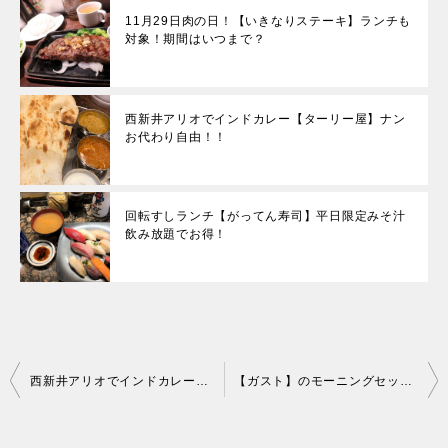
11月29日肉の日！【いきなりステーキ】ランチも
対象！期間はいつまで？
西新井アリオでインドカレー【ターリー屋】ナン
お代わり自由！！
回転すしランチ【がってん寿司】平日限定みそ汁
飲み放題でお得！
投
西新井アリオでインドカレー【ターリー屋】ナンお代わり自由！！
【ガスト】のモーニングセット、メニュー一覧！何時まで？
稿
ナ
ビ