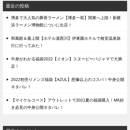
最近の投稿
博多で大人気の豚骨ラーメン【博多一双】関東へ上陸！新横
浜ラーメン博物館についに出店！
和風館＆最上階【ホテル湯西川】伊東園ホテルで格安温泉旅
行に行ってみた！
中身がわかる福袋2022【イオン】スヌーピーパジャマで大満
足！
2022初売りメンズ福袋【AZUL】想像以上のコスパ！中身公開
ネタバレ！
【マイケルコース】アウトレットで2021夏の福袋購入！MK好
き必見の中身公開ネタバレ！