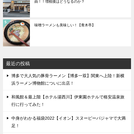
由！！増税後はどうなるのか？
味噌ラーメンも美味しい！【青木亭】
最近の投稿
博多で大人気の豚骨ラーメン【博多一双】関東へ上陸！新横
浜ラーメン博物館についに出店！
和風館＆最上階【ホテル湯西川】伊東園ホテルで格安温泉旅
行に行ってみた！
中身がわかる福袋2022【イオン】スヌーピーパジャマで大満
足！