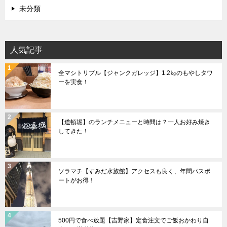
未分類
人気記事
全マシトリプル【ジャンクガレッジ】1.2㎏のもやしタワ
ーを実食！
【道頓堀】のランチメニューと時間は？一人お好み焼き
してきた！
ソラマチ【すみだ水族館】アクセスも良く、年間パスポ
ートがお得！
500円で食べ放題【吉野家】定食注文でご飯おかわり自