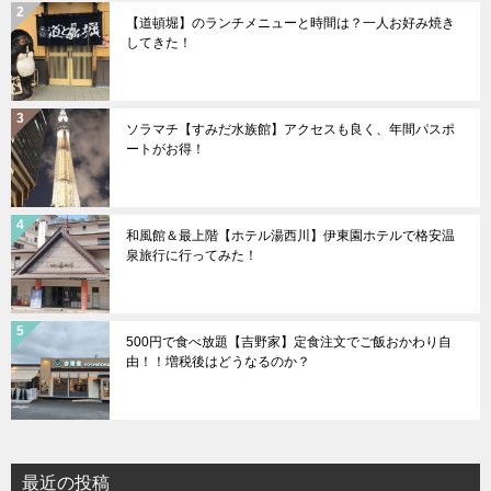
【道頓堀】のランチメニューと時間は？一人お好み焼き
してきた！
ソラマチ【すみだ水族館】アクセスも良く、年間パスポ
ートがお得！
和風館＆最上階【ホテル湯西川】伊東園ホテルで格安温
泉旅行に行ってみた！
500円で食べ放題【吉野家】定食注文でご飯おかわり自
由！！増税後はどうなるのか？
最近の投稿