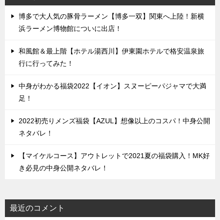
博多で大人気の豚骨ラーメン【博多一双】関東へ上陸！新横
浜ラーメン博物館についに出店！
和風館＆最上階【ホテル湯西川】伊東園ホテルで格安温泉旅
行に行ってみた！
中身がわかる福袋2022【イオン】スヌーピーパジャマで大満
足！
2022初売りメンズ福袋【AZUL】想像以上のコスパ！中身公開
ネタバレ！
【マイケルコース】アウトレットで2021夏の福袋購入！MK好
き必見の中身公開ネタバレ！
最近のコメント