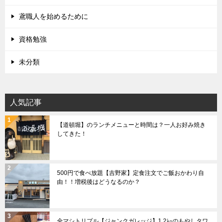
鳶職人を始めるために
資格勉強
未分類
人気記事
【道頓堀】のランチメニューと時間は？一人お好み焼き
してきた！
500円で食べ放題【吉野家】定食注文でご飯おかわり自
由！！増税後はどうなるのか？
全マシトリプル【ジャンクガレッジ】1.2㎏のもやしタワ