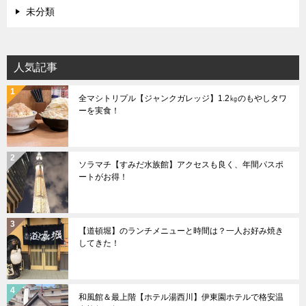
未分類
人気記事
全マシトリプル【ジャンクガレッジ】1.2㎏のもやしタワ
ーを実食！
ソラマチ【すみだ水族館】アクセスも良く、年間パスポ
ートがお得！
【道頓堀】のランチメニューと時間は？一人お好み焼き
してきた！
和風館＆最上階【ホテル湯西川】伊東園ホテルで格安温