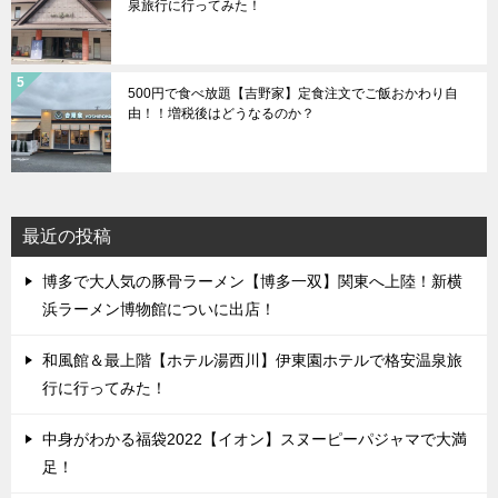
泉旅行に行ってみた！
500円で食べ放題【吉野家】定食注文でご飯おかわり自
由！！増税後はどうなるのか？
最近の投稿
博多で大人気の豚骨ラーメン【博多一双】関東へ上陸！新横
浜ラーメン博物館についに出店！
和風館＆最上階【ホテル湯西川】伊東園ホテルで格安温泉旅
行に行ってみた！
中身がわかる福袋2022【イオン】スヌーピーパジャマで大満
足！