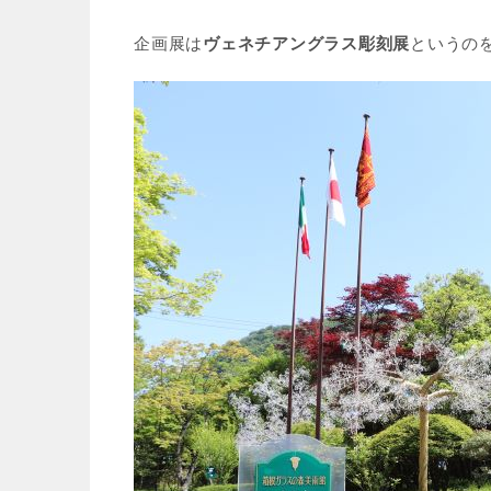
企画展は
ヴェネチアングラス彫刻展
というの