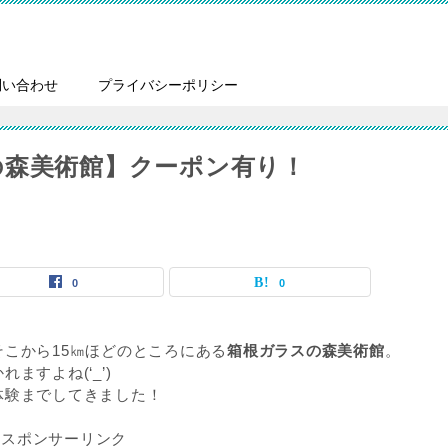
問い合わせ
プライバシーポリシー
の森美術館】クーポン有り！
0
0
こから15㎞ほどのところにある
箱根ガラスの森美術館
。
すよね(‘_’)
体験までしてきました！
スポンサーリンク