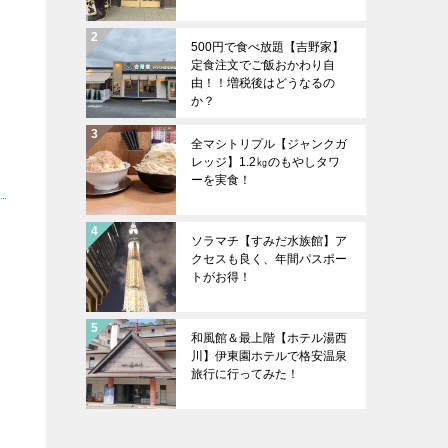
500円で食べ放題【吉野家】
定食注文でご飯おかわり自
由！！増税後はどうなるの
か？
全マシトリプル【ジャンクガ
レッジ】1.2㎏のもやしタワ
ーを実食！
ソラマチ【すみだ水族館】ア
クセスも良く、年間パスポー
トがお得！
和風館＆最上階【ホテル湯西
川】伊東園ホテルで格安温泉
旅行に行ってみた！