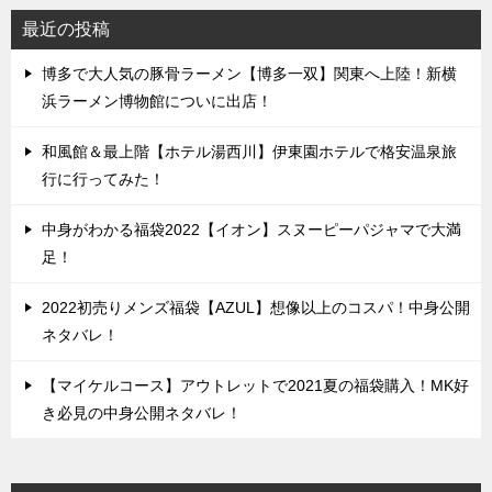
最近の投稿
博多で大人気の豚骨ラーメン【博多一双】関東へ上陸！新横
浜ラーメン博物館についに出店！
和風館＆最上階【ホテル湯西川】伊東園ホテルで格安温泉旅
行に行ってみた！
中身がわかる福袋2022【イオン】スヌーピーパジャマで大満
足！
2022初売りメンズ福袋【AZUL】想像以上のコスパ！中身公開
ネタバレ！
【マイケルコース】アウトレットで2021夏の福袋購入！MK好
き必見の中身公開ネタバレ！