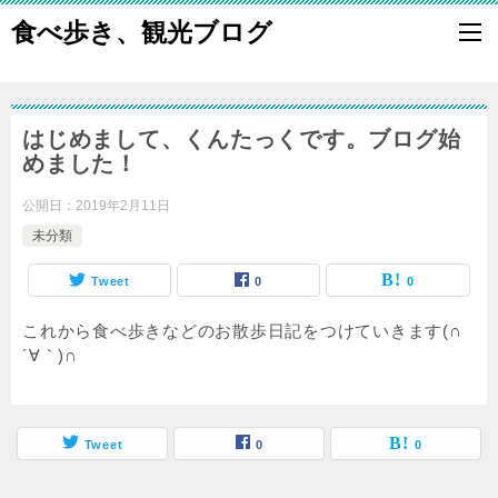
食べ歩き、観光ブログ
はじめまして、くんたっくです。ブログ始
めました！
公開日：
2019年2月11日
未分類
Tweet
0
0
これから食べ歩きなどのお散歩日記をつけていきます(∩
´∀｀)∩
Tweet
0
0