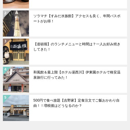
ソラマチ【すみだ水族館】アクセスも良く、年間パスポ
ートがお得！
【道頓堀】のランチメニューと時間は？一人お好み焼き
してきた！
和風館＆最上階【ホテル湯西川】伊東園ホテルで格安温
泉旅行に行ってみた！
500円で食べ放題【吉野家】定食注文でご飯おかわり自
由！！増税後はどうなるのか？